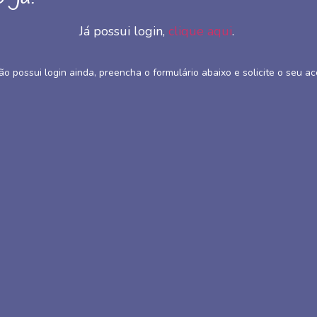
Já possui login,
clique aqui
.
ão possui login ainda, preencha o formulário abaixo e solicite o seu ac